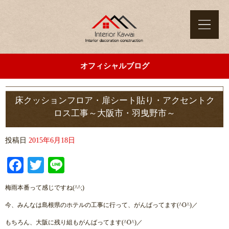
オフィシャルブログ
床クッションフロア・扉シート貼り・アクセントク
ロス工事～大阪市・羽曳野市～
投稿日
2015年6月18日
Facebook
Twitter
Line
梅雨本番って感じですね(^^;)
今、みんなは島根県のホテルの工事に行って、がんばってます(^O^)／
もちろん、大阪に残り組もがんばってます(^O^)／