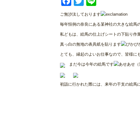
Facebook
Twitter
Line
ご無沙汰しております
毎年恒例の奈良にある某神社の大きな絵馬
私どもは、絵馬の仕上げシートの下貼り作
真っ白の無地の表具紙を貼ります
とても、縁起のよいお仕事なので、皆様に
まだ今は今年の絵馬です
初詣に行かれた際には、来年の干支の絵馬